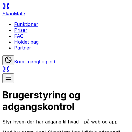
SkanMate
Funktioner
Priser
FAQ
Holdet bag
Partner
Kom i gang
Log ind
Brugerstyring og
adgangskontrol
Styr hvem der har adgang til hvad – på web og app