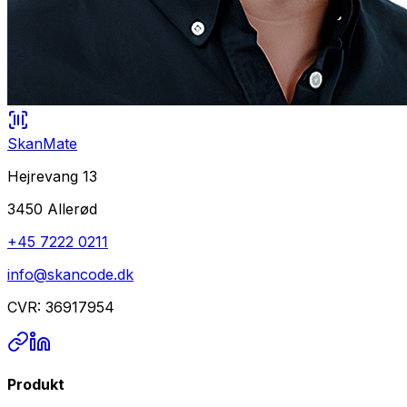
SkanMate
Hejrevang 13
3450 Allerød
+45 7222 0211
info@skancode.dk
CVR: 36917954
Produkt