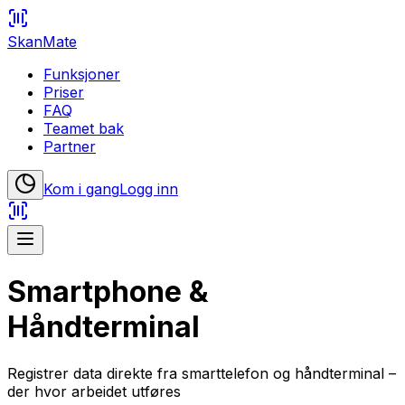
SkanMate
Funksjoner
Priser
FAQ
Teamet bak
Partner
Kom i gang
Logg inn
Smartphone &
Håndterminal
Registrer data direkte fra smarttelefon og håndterminal –
der hvor arbeidet utføres