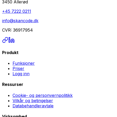
3450 Allerød
+45 7222 0211
info@skancode.dk
CVR: 36917954
Produkt
Funksjoner
Priser
Logg inn
Ressurser
Cookie- og personvernpolitikk
Vilkår og betingelser
Databehandleravtale
Virksomhed