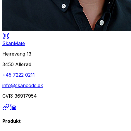
SkanMate
Hejrevang 13
3450 Allerød
+45 7222 0211
info@skancode.dk
CVR: 36917954
Produkt